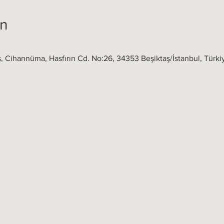
on
ş, Cihannüma, Hasfırın Cd. No:26, 34353 Beşiktaş/İstanbul, Türki