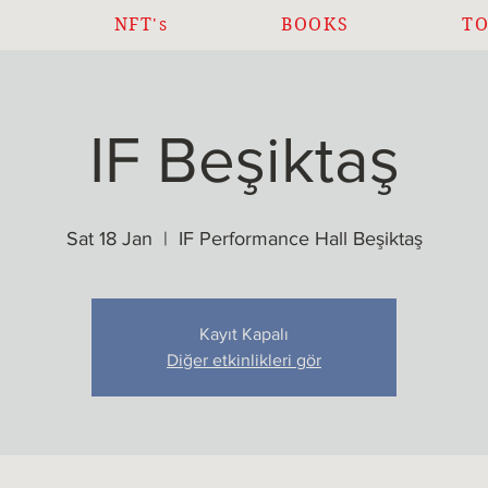
C
NFT's
BOOKS
T
IF Beşiktaş
Sat 18 Jan
  |  
IF Performance Hall Beşiktaş
Kayıt Kapalı
Diğer etkinlikleri gör